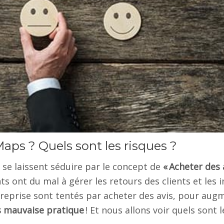
aps ? Quels sont les risques ?
s se laissent séduire par le concept de
« Acheter des 
ts ont du mal à gérer les retours des clients et les i
ntreprise sont tentés par acheter des avis, pour aug
ès mauvaise pratique
! Et nous allons voir quels sont l