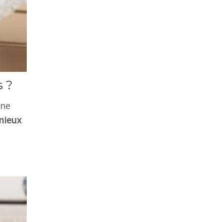
s ?
ine
mieux