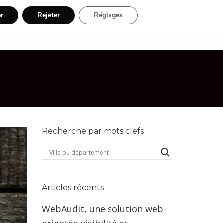
er
Rejeter
Réglages
égions
Activité
Inscription
Recherche par mots clefs
Articles récents
WebAudit, une solution web