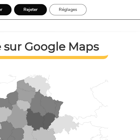
er
Rejeter
Réglages
égions
Activité
Inscription
e sur Google Maps