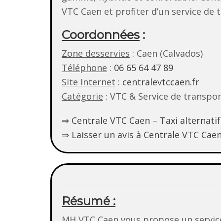
VTC Caen et profiter d’un service de 
Coordonnées
:
Zone desservies
: Caen (Calvados)
Téléphone
:
06 65 64 47 89
Site Internet
:
centralevtccaen.fr
Catégorie
: VTC & Service de transp
⇒ Centrale VTC Caen – Taxi alternat
⇒ Laisser un avis à Centrale VTC Cae
Résumé :
MH VTC Caen vous propose un servic