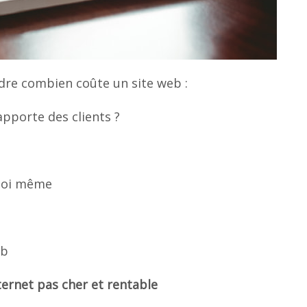
dre combien coûte un site web :
apporte des clients ?
 soi même
eb
nternet pas cher et rentable