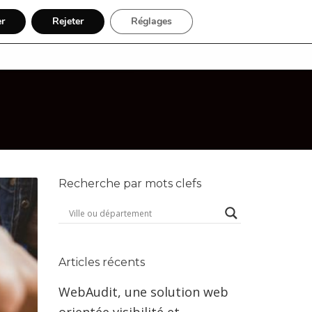
er
Rejeter
Réglages
égions
Activité
Inscription
Recherche par mots clefs
Articles récents
WebAudit, une solution web