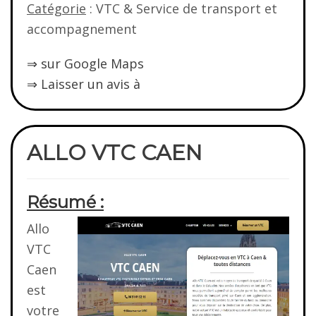
Catégorie
: VTC & Service de transport et
accompagnement
⇒ sur Google Maps
⇒ Laisser un avis à
ALLO VTC CAEN
Résumé :
Allo
VTC
Caen
est
votre